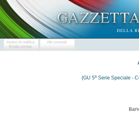
Avviso di rettifica
Atti correlati
Errata corrige
a
(GU 5
Serie Speciale - Co
                  Ban