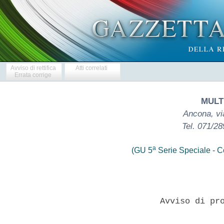
Avviso di rettifica
Atti correlati
Errata corrige
MULTI
Ancona, vi
Tel. 071/2
a
(GU 5
Serie Speciale - Co
            Avviso di pro