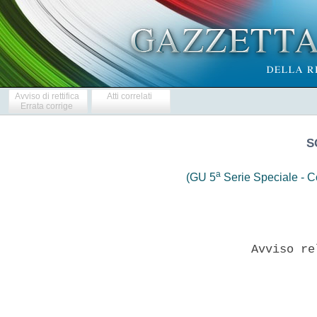
Avviso di rettifica
Atti correlati
Errata corrige
S
a
(GU 5
Serie Speciale - Co
              Avviso re