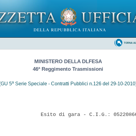
TORNA A
MINISTERO DELLA DLFESA
46ª Reggimento Trasmissioni
a
(GU 5
Serie Speciale - Contratti Pubblici n.126 del 29-10-2010
              Esito di gara - C.I.G.: 05220866