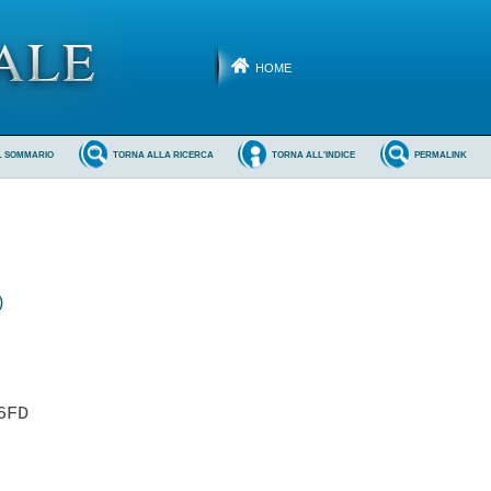
HOME
L SOMMARIO
TORNA ALLA RICERCA
TORNA ALL'INDICE
PERMALINK
)
FD 
