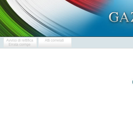
Avviso di rettifica
Atti correlati
Errata corrige
   