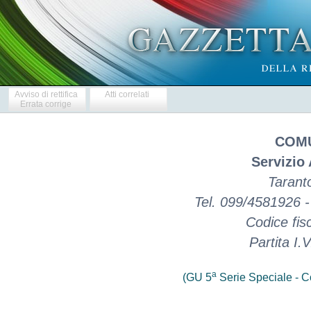
Avviso di rettifica
Atti correlati
Errata corrige
COM
Servizio 
Taranto
Tel. 099/4581926 
Codice fis
Partita I
a
(GU 5
Serie Speciale - Co