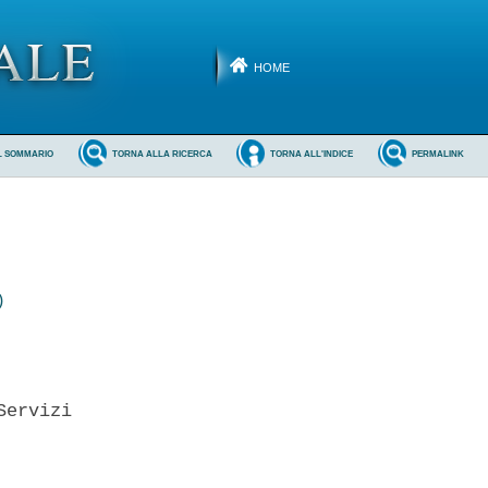
HOME
L SOMMARIO
TORNA ALLA RICERCA
TORNA ALL'INDICE
PERMALINK
)
ervizi 
