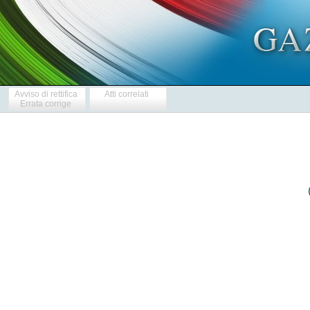
Avviso di rettifica
Atti correlati
Errata corrige
       