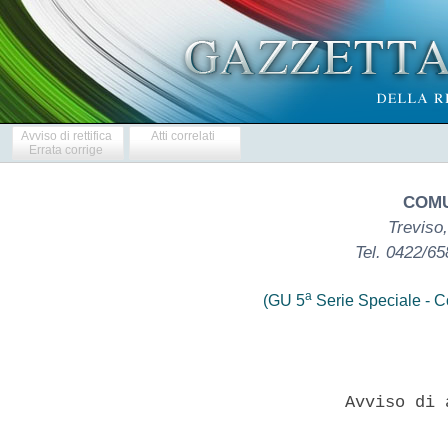
Avviso di rettifica
Atti correlati
Errata corrige
COMU
Treviso,
Tel. 0422/6
a
(GU 5
Serie Speciale - Co
                    Avviso di 