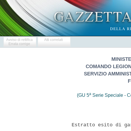
Avviso di rettifica
Atti correlati
Errata corrige
MINIST
COMANDO LEGION
SERVIZIO AMMINIS
F
a
(GU 5
Serie Speciale - Co
       Estratto esito di ga