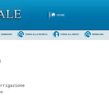
HOME
L SOMMARIO
TORNA ALLA RICERCA
TORNA ALL'INDICE
PERMALINK
)
rrigazione 

o 
