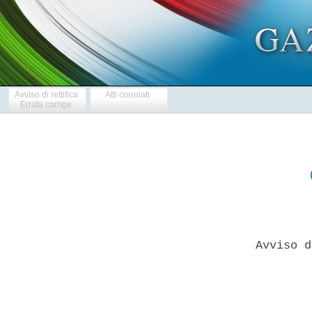
Avviso di rettifica
Atti correlati
Errata corrige
   Avviso d
           