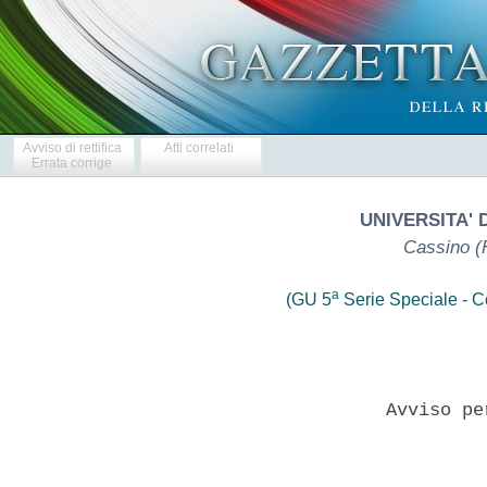
Avviso di rettifica
Atti correlati
Errata corrige
UNIVERSITA' 
Cassino (F
a
(GU 5
Serie Speciale - Co
                     Avviso pe