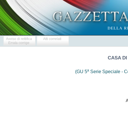
Avviso di rettifica
Atti correlati
Errata corrige
CASA DI
a
(GU 5
Serie Speciale - Co
                    A