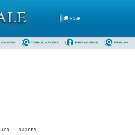
HOME
L SOMMARIO
TORNA ALLA RICERCA
TORNA ALL'INDICE
PERMALINK
ura   aperta
