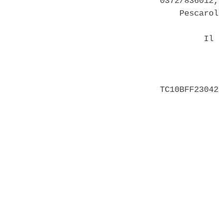
0372/836012,
    Pescarol
         Il 
            