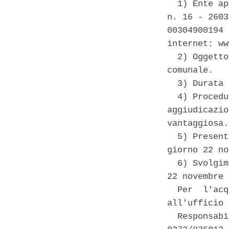
  1) Ente ap
n. 16 - 2603
00304900194 
internet: ww
  2) Oggetto
comunale. 

  3) Durata 
  4) Procedu
aggiudicazio
vantaggiosa. 
  5) Present
giorno 22 no
  6) Svolgim
22 novembre 
  Per  l'acq
all'ufficio 
  Responsabi