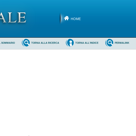
HOME
L SOMMARIO
TORNA ALLA RICERCA
TORNA ALL'INDICE
PERMALINK