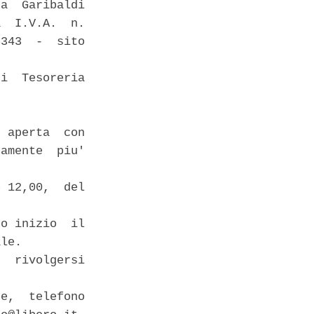
a  Garibaldi

  I.V.A.  n.

343  -  sito

i  Tesoreria

 aperta  con

amente  piu'

 12,00,  del

o inizio  il

le. 

  rivolgersi

e,  telefono
