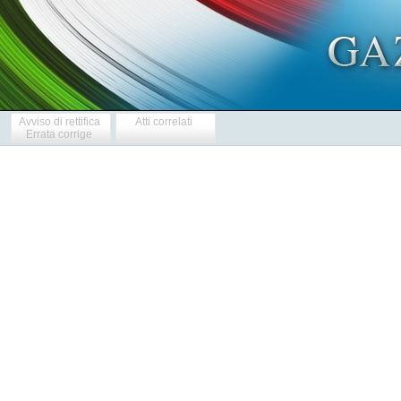
Avviso di rettifica
Atti correlati
Errata corrige
            