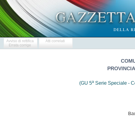
Avviso di rettifica
Atti correlati
Errata corrige
COMU
PROVINCIA
a
(GU 5
Serie Speciale - Co
                            Ban