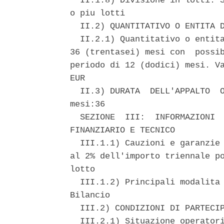
  II.1.8) Divisione in lotti: S
o piu lotti 

  II.2) QUANTITATIVO O ENTITA D
  II.2.1) Quantitativo o entita
36 (trentasei) mesi con  possib
periodo di 12 (dodici) mesi. Va
EUR 

  II.3) DURATA  DELL'APPALTO  O
mesi:36 

  SEZIONE  III:  INFORMAZIONI  
FINANZIARIO E TECNICO 

  III.1.1) Cauzioni e garanzie 
al 2% dell'importo triennale po
lotto 

  III.1.2) Principali modalita 
Bilancio 

  III.2) CONDIZIONI DI PARTECIP
  III.2.1) Situazione operatori