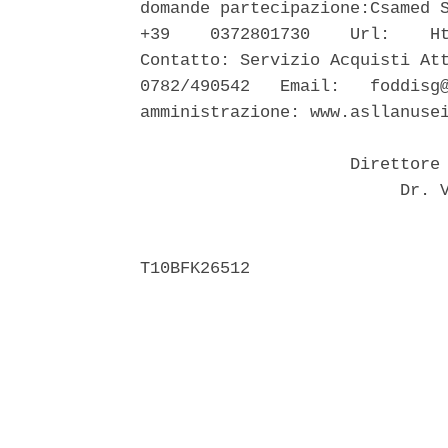
domande partecipazione:Csamed S
+39    0372801730    Url:    Ht
Contatto: Servizio Acquisti Att
0782/490542   Email:   foddisg@
amministrazione: www.asllanusei
                     Direttore 
                          Dr. V