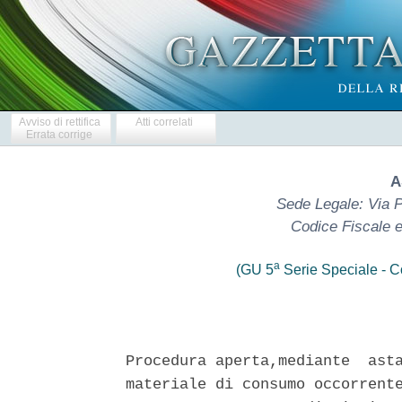
Avviso di rettifica
Atti correlati
Errata corrige
A
Sede Legale: Via P
Codice Fiscale e
a
(GU 5
Serie Speciale - Co
Procedura aperta,mediante  asta
materiale di consumo occorrente