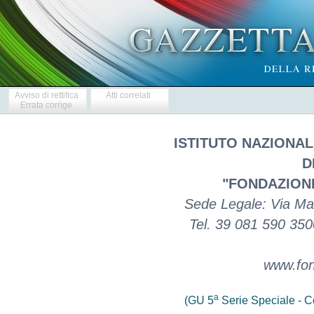
Avviso di rettifica
Atti correlati
Errata corrige
ISTITUTO NAZIONAL
D
"FONDAZIONE
Sede Legale: Via Ma
Tel. 39 081 590 350
www.fon
a
(GU 5
Serie Speciale - Co