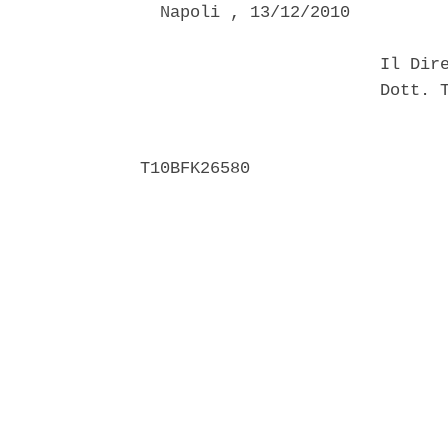
  Napoli , 13/12/2010 

                        Il Dire
                        Dott. T