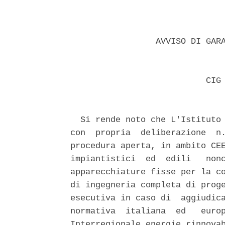
                 AVVISO DI GARA
                           CIG 
  Si rende noto che L'Istituto 
con  propria  deliberazione  n.
procedura aperta, in ambito CEE
impiantistici  ed  edili   nonc
apparecchiature fisse per la co
di ingegneria completa di proge
esecutiva in caso di  aggiudica
normativa  italiana  ed   europ
Interregionale energie rinnovab