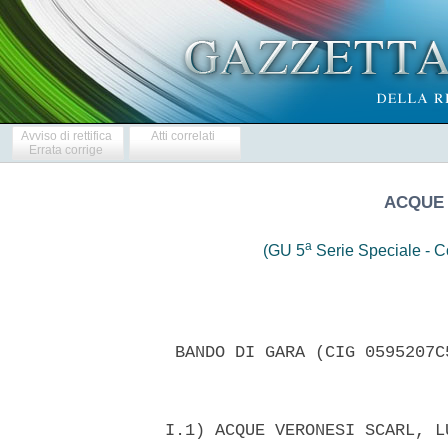
Avviso di rettifica
Atti correlati
Errata corrige
ACQUE 
a
(GU 5
Serie Speciale - Co
   BANDO DI GARA (CIG 0595207C
  I.1) ACQUE VERONESI SCARL, L