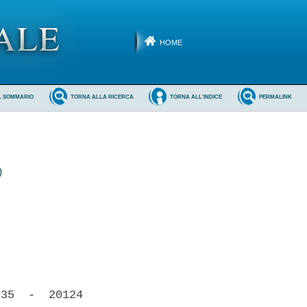
HOME
L SOMMARIO
TORNA ALLA RICERCA
TORNA ALL'INDICE
PERMALINK
)
35  -  20124
