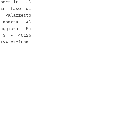
port.it.  2)

in  fase  di

  Palazzetto

 aperta.  4)

aggiosa.  5)

 3  -  40126

IVA esclusa.
