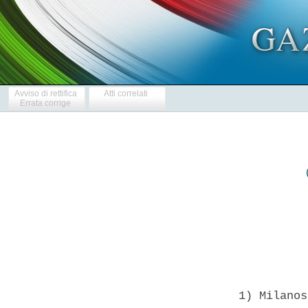
Avviso di rettifica
Atti correlati
Errata corrige
            
  1) Milanos