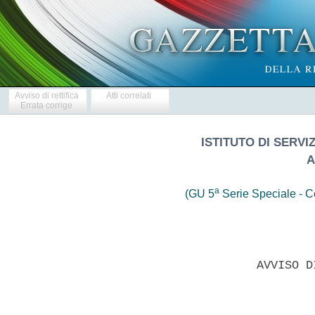
Avviso di rettifica
Atti correlati
Errata corrige
ISTITUTO DI SERVI
A
a
(GU 5
Serie Speciale - Co
                      AVVISO D