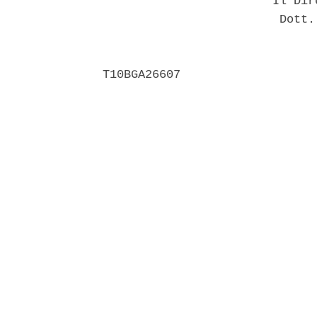
                        Il Dir
                         Dott.