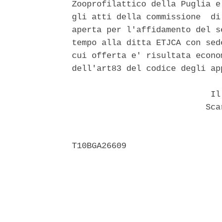
Zooprofilattico della Puglia e
gli atti della commissione  di
aperta per l'affidamento del s
tempo alla ditta ETJCA con sed
cui offerta e' risultata econo
dell'art83 del codice degli app
                            Il 
                           Scar