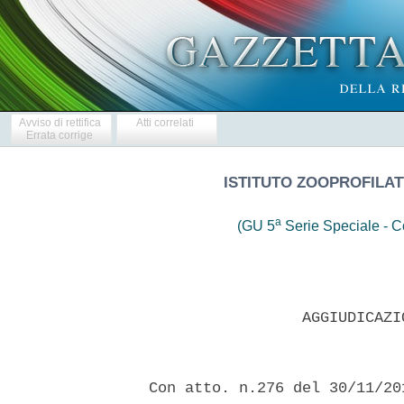
Avviso di rettifica
Atti correlati
Errata corrige
ISTITUTO ZOOPROFILAT
a
(GU 5
Serie Speciale - Co
                   AGGIUDICAZI
  Con atto. n.276 del 30/11/20