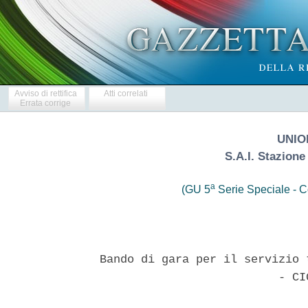
Avviso di rettifica
Atti correlati
Errata corrige
UNIO
S.A.I. Stazion
a
(GU 5
Serie Speciale - Co
Bando di gara per il servizio 
                          - CIG