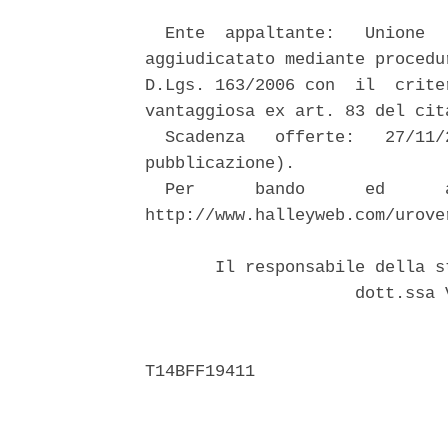
  Ente  appaltante:   Unione  
aggiudicatato mediante procedu
D.Lgs. 163/2006 con  il  crite
vantaggiosa ex art. 83 del cita
  Scadenza   offerte:   27/11/
pubblicazione). 

  Per      bando      ed      
http://www.halleyweb.com/urover
       Il responsabile della s
                     dott.ssa 