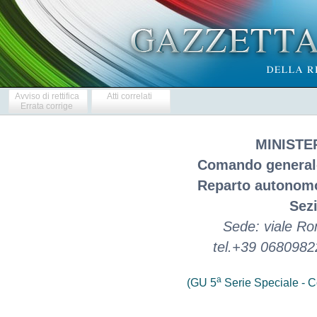
Avviso di rettifica
Atti correlati
Errata corrige
MINISTE
Comando generale
Reparto autonomo
Sezi
Sede: viale R
tel.+39 0680982
a
(GU 5
Serie Speciale - Co