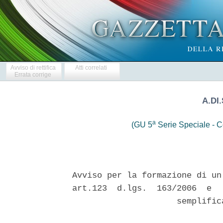
Avviso di rettifica
Atti correlati
Errata corrige
A.DI
a
(GU 5
Serie Speciale - Co
Avviso per la formazione di un
art.123  d.lgs.  163/2006  e  
                     semplific