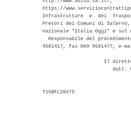
http://www.adisu.sa.it/,      
https://www.serviziocontrattip
Infrastrutture  e  dei  Traspo
Pretori dei Comuni di Salerno,
nazionale "Italia Oggi" e sul 
  Responsabile del procediment
9501417, fax 089 9501477, e-ma
                     Il dirett
                        dott. 