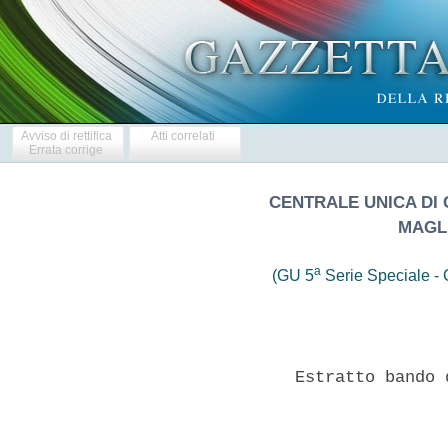
Avviso di rettifica
Atti correlati
Errata corrige
CENTRALE UNICA DI
MAGL
a
(GU 5
Serie Speciale - C
               Estratto bando 