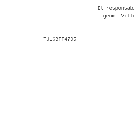
                  Il responsab
                    geom. Vitt