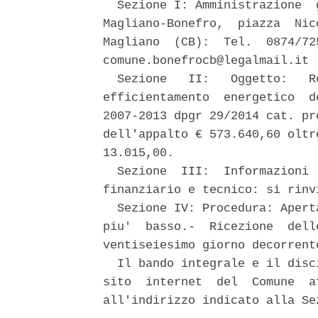
  Sezione I: Amministrazione  
Magliano-Bonefro,  piazza  Nic
Magliano  (CB):  Tel.  0874/72
comune.bonefrocb@legalmail.it 

  Sezione   II:   Oggetto:   R
efficientamento  energetico  d
2007-2013 dpgr 29/2014 cat. pr
dell'appalto € 573.640,60 oltr
13.015,00. 

  Sezione  III:  Informazioni 
finanziario e tecnico: si rinv
  Sezione IV: Procedura: Apert
piu'  basso.-  Ricezione  dell
ventiseiesimo giorno decorrent
  Il bando integrale e il disc
sito  internet  del  Comune  a
all'indirizzo indicato alla Sez