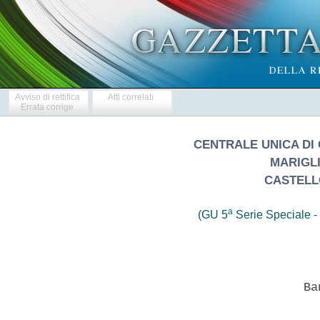
Avviso di rettifica
Atti correlati
Errata corrige
CENTRALE UNICA DI 
MARIGL
CASTELLO
a
(GU 5
Serie Speciale - 
                            Ban