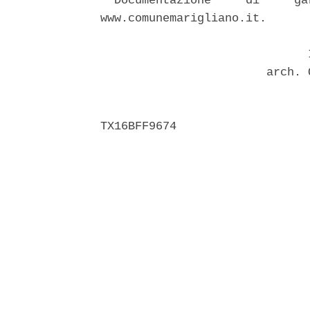
  Documentazione     di     ga
www.comunemarigliano.it. 

                              I
                        arch. 