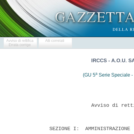
Avviso di rettifica
Atti correlati
Errata corrige
IRCCS - A.O.U. 
a
(GU 5
Serie Speciale - 
                Avviso di rett
  SEZIONE I:  AMMINISTRAZIONE 