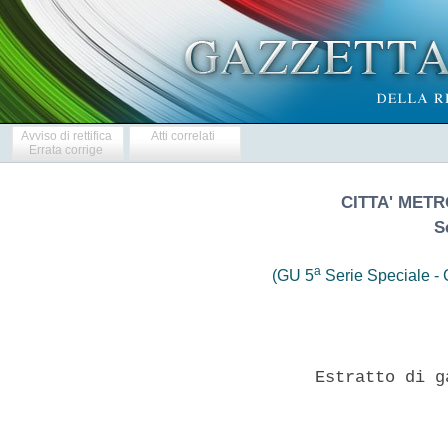
Avviso di rettifica
Atti correlati
Errata corrige
CITTA' METR
S
a
(GU 5
Serie Speciale - C
                 Estratto di g