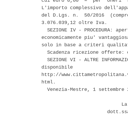
cui euro 0,00  =  per  oneri  
L'importo complessivo dell'app
del D.Lgs. n.  50/2016  (compr
3.076.039,12 oltre Iva. 

  SEZIONE IV - PROCEDURA: aper
economicamente piu' vantaggios
solo in base a criteri qualita
  Scadenza ricezione offerte: 
  SEZIONE VI - ALTRE INFORMAZI
disponibile                   
http://www.cittametropolitana.
html. 

  Venezia-Mestre, 1 settembre 2
                            La 
                       dott.ss