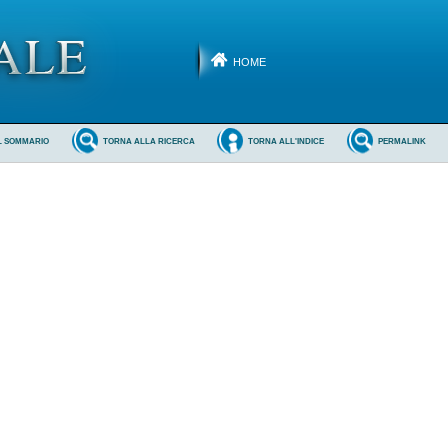
HOME
L SOMMARIO
TORNA ALLA RICERCA
TORNA ALL'INDICE
PERMALINK