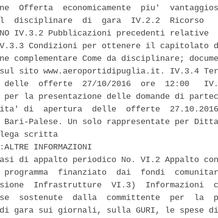
ne  Offerta  economicamente  piu'  vantaggios
l  disciplinare  di  gara  IV.2.2  Ricorso   
NO IV.3.2 Pubblicazioni precedenti relative  
V.3.3 Condizioni per ottenere il capitolato d
ne complementare Come da disciplinare; docume
sul sito www.aeroportidipuglia.it. IV.3.4 Ter
 delle  offerte  27/10/2016  ore  12:00   IV.
 per la presentazione delle domande di partec
ita' di  apertura  delle  offerte  27.10.2016
 Bari-Palese. Un solo rappresentate per Ditta
lega scritta 

:ALTRE INFORMAZIONI 

asi di appalto periodico No. VI.2 Appalto con
 programma  finanziato  dai  fondi  comunitar
sione  Infrastrutture  VI.3)  Informazioni  c
se  sostenute  dalla  committente  per  la  p
di gara sui giornali, sulla GURI, le spese di