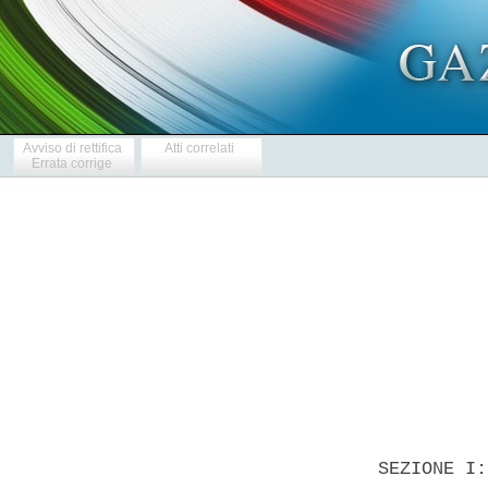
Avviso di rettifica
Atti correlati
Errata corrige
            
  SEZIONE I: