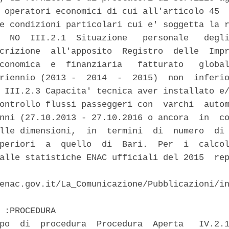
 operatori economici di cui all'articolo 45  
e condizioni particolari cui e' soggetta la r
  NO  III.2.1  Situazione   personale   degli
crizione  all'apposito  Registro  delle  Impr
conomica  e  finanziaria   fatturato   global
riennio (2013 -  2014  -  2015)  non  inferio
 III.2.3 Capacita' tecnica aver installato e/
ontrollo flussi passeggeri con  varchi  autom
nni (27.10.2013 - 27.10.2016 o ancora  in  co
lle dimensioni,  in  termini  di  numero  di 
periori  a  quello  di  Bari.  Per  i  calcol
alle statistiche ENAC ufficiali del 2015  rep
                                             
enac.gov.it/La_Comunicazione/Pubblicazioni/in
 :PROCEDURA 

po  di  procedura  Procedura  Aperta   IV.2.1