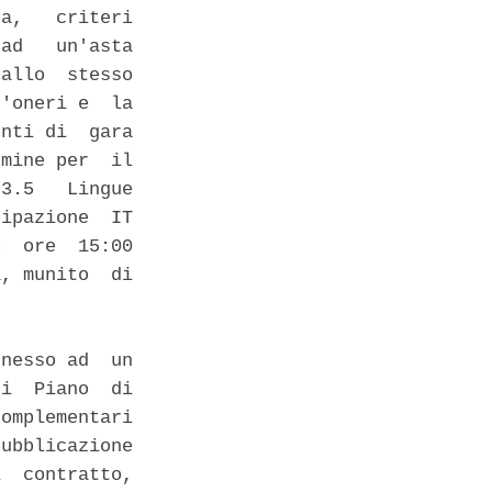
a,   criteri

ad   un'asta

allo  stesso

'oneri e  la

nti di  gara

mine per  il

3.5   Lingue

ipazione  IT

  ore  15:00

, munito  di

nesso ad  un

i  Piano  di

omplementari

ubblicazione

  contratto,
