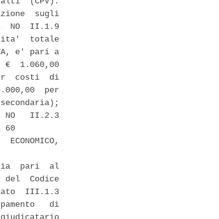
alti  (CPV):

zione  sugli

  NO  II.1.9

ita'  totale

A, e' pari a

 €  1.060,00

r  costi  di

.000,00  per

secondaria);

 NO   II.2.3

 60 

  ECONOMICO,

ia  pari  al

 del  Codice

ato  III.1.3

pamento   di

giudicatario
