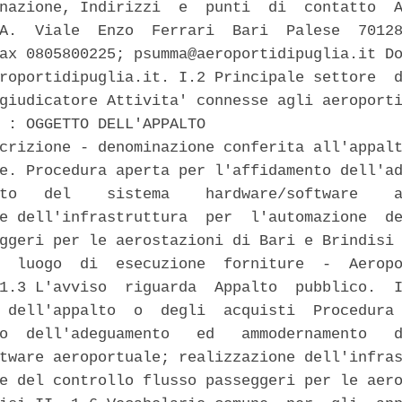
nazione, Indirizzi  e  punti  di  contatto  A
A.  Viale  Enzo  Ferrari  Bari  Palese  70128
ax 0805800225; psumma@aeroportidipuglia.it Do
roportidipuglia.it. I.2 Principale settore  d
giudicatore Attivita' connesse agli aeroporti
 : OGGETTO DELL'APPALTO 

crizione - denominazione conferita all'appalt
e. Procedura aperta per l'affidamento dell'ad
to   del    sistema    hardware/software    a
e dell'infrastruttura  per  l'automazione  de
ggeri per le aerostazioni di Bari e Brindisi 
  luogo  di  esecuzione  forniture  -  Aeropo
1.3 L'avviso  riguarda  Appalto  pubblico.  I
 dell'appalto  o  degli  acquisti  Procedura 
o  dell'adeguamento   ed   ammodernamento   d
tware aeroportuale; realizzazione dell'infras
e del controllo flusso passeggeri per le aero