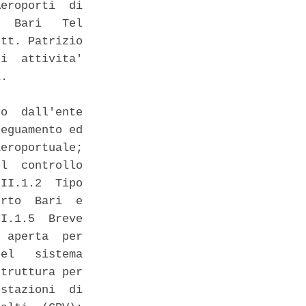
eroporti  di

  Bari   Tel

tt. Patrizio

i  attivita'

. 

o  dall'ente

eguamento ed

eroportuale;

l  controllo

II.1.2  Tipo

rto  Bari  e

I.1.5  Breve

 aperta  per

el   sistema

truttura per

stazioni  di
