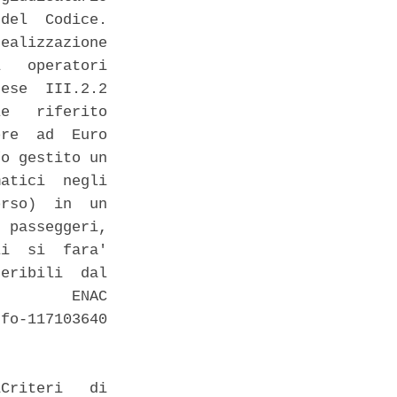
del  Codice.

ealizzazione

   operatori

ese  III.2.2

e   riferito

re  ad  Euro

o gestito un

atici  negli

rso)  in  un

 passeggeri,

i  si  fara'

eribili  dal

        ENAC

fo-117103640

Criteri   di
