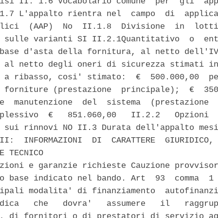
isi II. 1.6 Vocabolario comune  per  gli  app
1.7 L'appalto rientra nel  campo  di  applica
lici  (AAP)  No  II.1.8  Divisione  in  lotti
 sulle varianti SI II.2.1Quantitativo  o  ent
base d'asta della fornitura, al netto dell'IV
 al netto degli oneri di sicurezza stimati in
 a ribasso, cosi' stimato:  €  500.000,00  pe
 forniture (prestazione  principale);  €  350
e  manutenzione  del  sistema  (prestazione  
plessivo  €   851.060,00   II.2.2   Opzioni  
 sui rinnovi NO II.3 Durata dell'appalto mesi
II:  INFORMAZIONI  DI  CARATTERE  GIURIDICO, 
E TECNICO 

zioni e garanzie richieste Cauzione provvisor
o base indicato nel bando. Art  93  comma  1 
ipali modalita' di finanziamento  autofinanzi
dica   che   dovra'   assumere   il   raggrup
, di fornitori o di prestatori di servizio ag