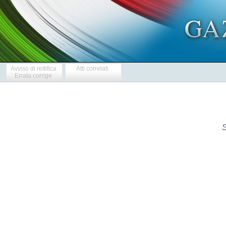
Avviso di rettifica
Atti correlati
Errata corrige
S