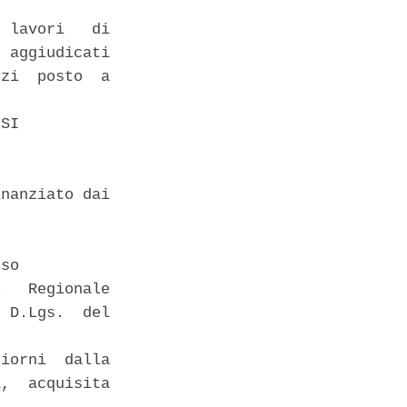
 lavori   di

 aggiudicati

zi  posto  a

SI 

nanziato dai

so 

   Regionale

 D.Lgs.  del

iorni  dalla

,  acquisita
