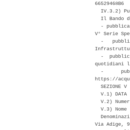
66529468B6 

  IV.3.2) Pu
  Il Bando d
  - pubblica
V° Serie Spe
  -   pubbli
Infrastruttu
  -  pubblic
quotidiani l
  -      pub
https://acqu
  SEZIONE V 
  V.1) DATA 
  V.2) Numer
  V.3) Nome 
  Denominazi
Via Adige, 9