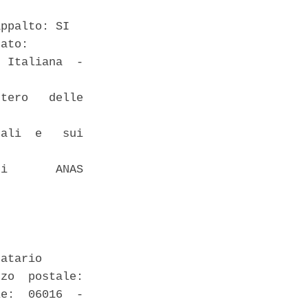
ppalto: SI 

ato: 

 Italiana  -

tero   delle

ali  e   sui

i       ANAS

atario 

zo  postale:

e:  06016  -
