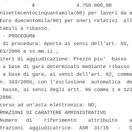
           €              4.750.000,00       
nisettecentocinquantamila/00) per lavori da e
Euro duecentomila/00) per oneri relativi  all
tabili a ribasso. 

 - PROCEDURA 

 di procedura: Aperta ai sensi dell'art. 55, 
63/2006 e ss.mm.ii.; 

iteri di aggiudicazione: Prezzo piu'  basso  
 a base di gara determinato mediante ribasso 
 a base di gara, ai sensi dell'art. 82, comma
n. 163/2006, con l'esclusione  automatica  de
 basse, ai sensi degli artt. 86 comma 1 e 122
2006. 

corso ad un'asta elettronica: NO; 

RMAZIONI DI CARATTERE AMMINISTRATIVO 

Numero   di    riferimento    attribuito    a
trazioni  aggiudicatrice:  ASR  31/16   -   C