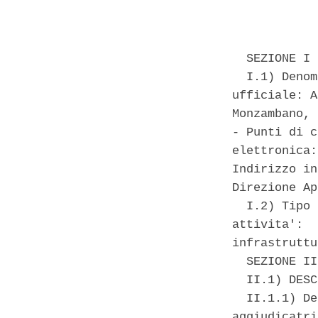
            
  SEZIONE I 
  I.1) Denom
ufficiale: A
Monzambano, 
- Punti di c
elettronica:
Indirizzo in
Direzione Ap
  I.2) Tipo 
attivita':  
infrastruttu
  SEZIONE II
  II.1) DESC
  II.1.1) De
aggiudicatri