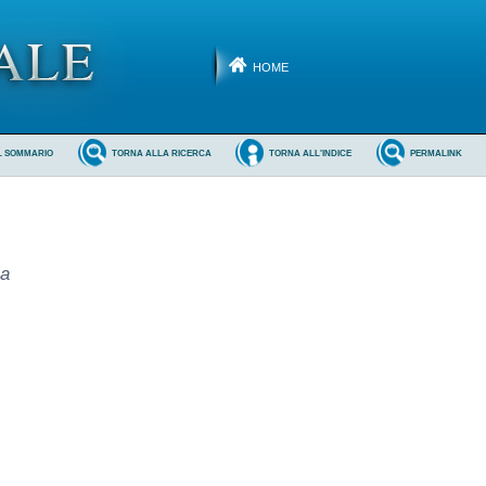
HOME
L SOMMARIO
TORNA ALLA RICERCA
TORNA ALL'INDICE
PERMALINK
ia