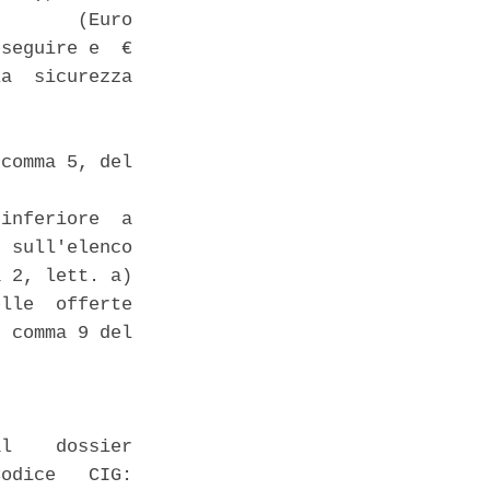
       (Euro

seguire e  €

a  sicurezza

comma 5, del

inferiore  a

 sull'elenco

 2, lett. a)

lle  offerte

 comma 9 del

l    dossier

odice   CIG:
