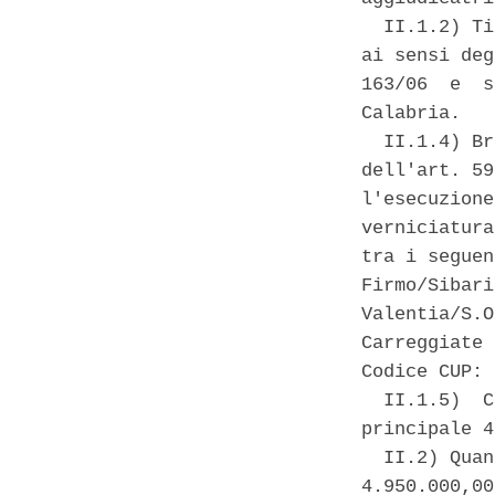
  II.1.2) Ti
ai sensi deg
163/06  e  s
Calabria. 

  II.1.4) Br
dell'art. 59
l'esecuzione
verniciatura
tra i seguen
Firmo/Sibari
Valentia/S.O
Carreggiate 
Codice CUP: 
  II.1.5)  C
principale 4
  II.2) Quan
4.950.000,00