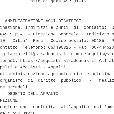
           Esito di gara ASR 31-16 

- AMMINISTRAZIONE AGGIUDICATRICE 

inazione, indirizzi e punti  di  contatto:  D
NAS S.p.A. - Direzione Generale - Indirizzo p
10 - Citta': Roma - Codice postale: 00185 - P
ontatto: Telefono: 06/490326 - Fax  06/444620
 g.lazzarelli@stradeanas.it e m.deangelis@str
ternet: https://acquisti.stradeanas.it All'at
palti e Acquisti - Appalti. 

di amministrazione aggiudicatrice e principal
organismo  di  diritto  pubblico   -   realiz
re stradali. 

 - OGGETTO DELL'APPALTO 

RIZIONE 

nominazione  conferita  all'appalto  dall'amm
ce : ASR 31/16 
