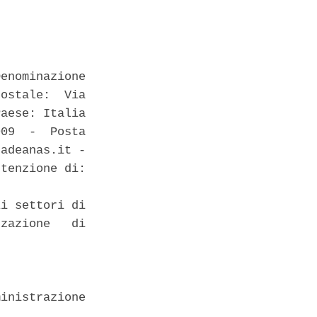
enominazione

ostale:  Via

aese: Italia

09  -  Posta

adeanas.it -

tenzione di:

i settori di

zazione   di

inistrazione
