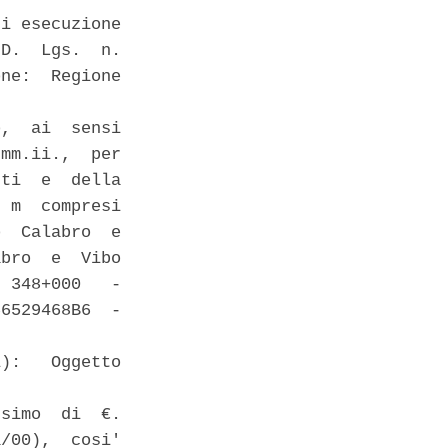
i esecuzione

D.  Lgs.  n.

ne:  Regione

,  ai  sensi

mm.ii.,  per

ti  e  della

 m  compresi

  Calabro  e

bro  e  Vibo

 348+000   -

6529468B6  -

):   Oggetto

simo  di  €.

/00),  cosi'
