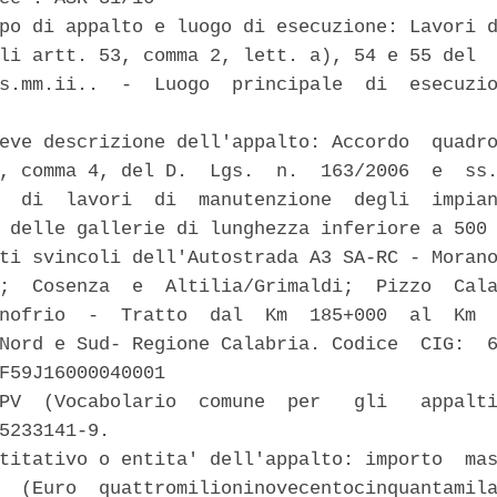
po di appalto e luogo di esecuzione: Lavori d
li artt. 53, comma 2, lett. a), 54 e 55 del  
s.mm.ii..  -  Luogo  principale  di  esecuzio
eve descrizione dell'appalto: Accordo  quadro
, comma 4, del D.  Lgs.  n.  163/2006  e  ss.
  di  lavori  di  manutenzione  degli  impian
 delle gallerie di lunghezza inferiore a 500 
ti svincoli dell'Autostrada A3 SA-RC - Morano
;  Cosenza  e  Altilia/Grimaldi;  Pizzo  Cala
nofrio  -  Tratto  dal  Km  185+000  al  Km  
Nord e Sud- Regione Calabria. Codice  CIG:  6
F59J16000040001 

PV  (Vocabolario  comune  per   gli   appalti
5233141-9. 

titativo o entita' dell'appalto: importo  mas
  (Euro  quattromilioninovecentocinquantamila