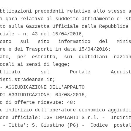
bblicazioni precedenti relative allo stesso a
i gara relativo al suddetto affidamento e' st
to sulla Gazzetta Ufficiale della Repubblica 
ciale - n. 43 del 15/04/2016; 

cato   sul   sito   informatico   del   Minis
re e dei Trasporti in data 15/04/2016; 

ato,  per  estratto,  sui  quotidiani  nazion
ocali ai sensi di legge; 

blicato       sul       Portale       Acquist
isti.stradeanas.it; 

- AGGIUDICAZIONE DELL'APPALTO 

DI AGGIUDICAZIONE: 04/08/2016; 

o di offerte ricevute: 48; 

e indirizzo dell'operatore economico aggiudic
one ufficiale: IGE IMPIANTI S.r.l. -  Indiriz
 - Citta': S. Giustino (PG) -  Codice  postal