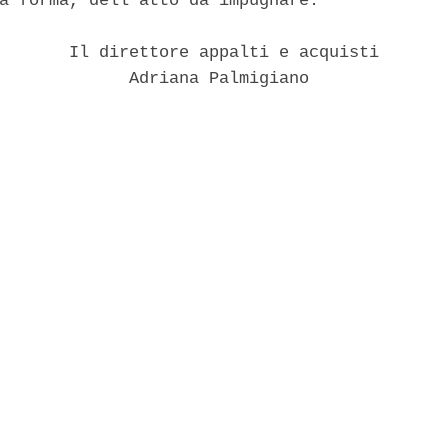
a forma, dell'atto da impugnare. 

       Il direttore appalti e acquisti 

             Adriana Palmigiano 
