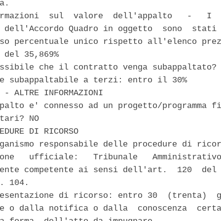
a. 

rmazioni  sul  valore  dell'appalto   -   I  
 dell'Accordo Quadro in oggetto  sono  stati 
so percentuale unico rispetto all'elenco prez
 del 35,869% 

ssibile che il contratto venga subappaltato? 
e subappaltabile a terzi: entro il 30% 

 - ALTRE INFORMAZIONI 

palto e' connesso ad un progetto/programma fi
tari? NO 

EDURE DI RICORSO 

ganismo responsabile delle procedure di ricor
one   ufficiale:   Tribunale   Amministrativo
ente competente ai sensi dell'art.  120  del 
. 104. 

esentazione di ricorso: entro 30  (trenta)  g
e o dalla notifica o dalla  conoscenza  certa