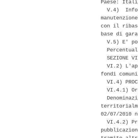
Paese: Itali
  V.4)  Info
manutenzione
con il ribas
base di gara
  V.5) E' po
  Percentual
  SEZIONE VI
  VI.2) L'ap
fondi comuni
  VI.4) PROC
  VI.4.1) Or
  Denominazi
territorialm
02/07/2010 n
  VI.4.2) Pr
pubblicazion