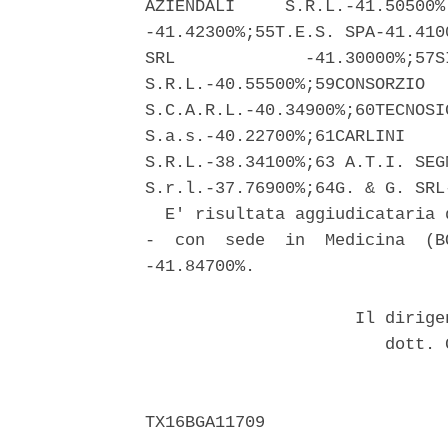
AZIENDALI     S.R.L.-41.50500%
-41.42300%;55T.E.S. SPA-41.410
SRL             -41.30000%;57S
S.R.L.-40.55500%;59CONSORZIO  
S.C.A.R.L.-40.34900%;60TECNOSI
S.a.s.-40.22700%;61CARLINI    
S.R.L.-38.34100%;63 A.T.I. SEG
S.r.l.-37.76900%;64G. & G. SRL-
  E' risultata aggiudicataria 
-  con  sede  in  Medicina  (B
-41.84700%. 

                     Il dirige
                        dott. 