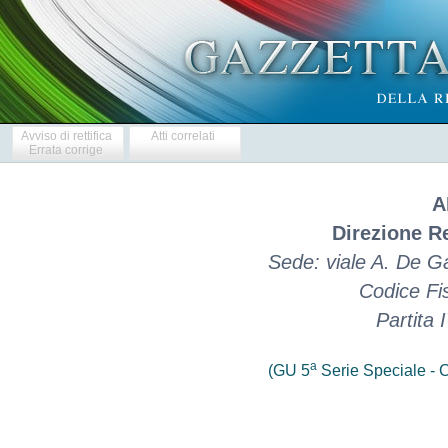
Avviso di rettifica
Atti correlati
Errata corrige
A
Direzione Re
Sede: viale A. De G
Codice Fi
Partita
a
(GU 5
Serie Speciale - C