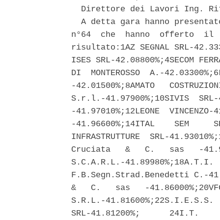
  Direttore dei Lavori Ing. Ri
  A detta gara hanno presentat
n°64  che  hanno  offerto  il 
risultato:1AZ SEGNAL SRL-42.33
ISES SRL-42.08800%;4SECOM FERR
DI  MONTEROSSO  A.-42.03300%;6
-42.01500%;8AMATO   COSTRUZION
S.r.l.-41.97900%;10SIVIS  SRL-
-41.97010%;12LEONE  VINCENZO-4
-41.96600%;14ITAL    SEM     S
INFRASTRUTTURE  SRL-41.93010%;
Cruciata   &   C.   sas   -41.
S.C.A.R.L.-41.89980%;18A.T.I. 
F.B.Segn.Strad.Benedetti C.-41
&   C.   sas   -41.86000%;20VF
S.R.L.-41.81600%;22S.I.E.S.S. 
SRL-41.81200%;      24I.T.    