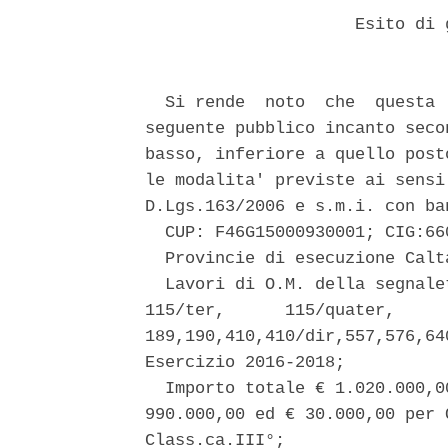
                     Esito di 
  Si rende  noto  che  questa 
seguente pubblico incanto seco
basso, inferiore a quello post
le modalita' previste ai sensi
D.Lgs.163/2006 e s.m.i. con ba
  CUP: F46G15000930001; CIG:660
  Provincie di esecuzione Calt
  Lavori di O.M. della segnale
115/ter,      115/quater,     
189,190,410,410/dir,557,576,64
Esercizio 2016-2018; 

  Importo totale € 1.020.000,0
990.000,00 ed € 30.000,00 per 
Class.ca.III°; 
