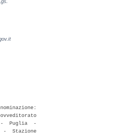
Lgs.
ov.it
nominazione:

ovveditorato

-  Puglia  -

 -  Stazione
