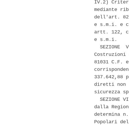
IV.2) Criter
mediante rib
dell'art. 82
e s.m.i. e c
artt. 122, c
e s.m.i. 

  SEZIONE  V
Costruzioni 
81031 C.F. e
corrisponden
337.642,88 p
diretti non 
sicurezza sp
  SEZIONE VI
dalla Region
determina n.
Popolari del