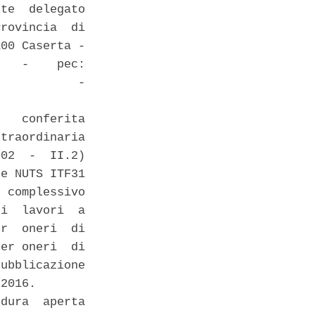
te  delegato

rovincia  di

00 Caserta -

   -    pec:

           -

   conferita

traordinaria

02  -  II.2)

e NUTS ITF31

 complessivo

i  lavori  a

r  oneri  di

er oneri  di

ubblicazione

2016. 

dura  aperta
