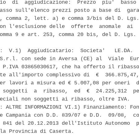
io  di  aggiudicazione:  Prezzo  piu'  basso 
asso sull'elenco prezzi posto a base di  gara
, comma 2, lett. a) e comma 3/bis del D. Lgs.
on l'esclusione delle  offerte  anomale  ai  
omma 9 e art. 253, comma 20 bis, del D. Lgs. 
:  V.1)  Aggiudicatario:  Societa'   LE.DA.  
S.r.l. con sede in Aversa (CE) al  Viale  Eur
 P.IVA 03865030617, che ha offerto il ribasso
te all'importo complessivo di  €  366.875,47,
er lavori a misura ed € 5.007,08 per oneri  d
 soggetti  a  ribasso,  ed  €  24.225,312  pe
eciali non soggetti ai ribasso, oltre IVA. 

: ALTRE INFORMAZIONI VI.1) Finanziamento: Fon
e Campania con D.D. 839/07 e D.D.  09/08,  co
 841 del 20.12.2013 dell'Istituto Autonomo  p
la Provincia di Caserta. 
