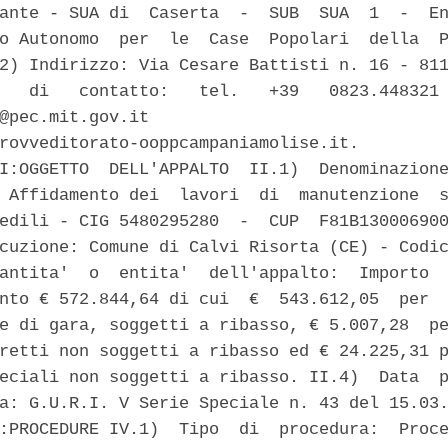
ante - SUA di  Caserta  -  SUB  SUA  1  -  En
o Autonomo  per  le  Case  Popolari  della  P
2) Indirizzo: Via Cesare Battisti n. 16 - 811
   di   contatto:   tel.   +39   0823.448321 
@pec.mit.gov.it                              
rovveditorato-ooppcampaniamolise.it. 

I:OGGETTO  DELL'APPALTO  II.1)  Denominazione
 Affidamento dei  lavori  di  manutenzione  s
edili - CIG 5480295280  -  CUP  F81B130006900
cuzione: Comune di Calvi Risorta (CE) - Codic
antita'  o  entita'  dell'appalto:  Importo  
nto € 572.844,64 di cui  €  543.612,05  per  
e di gara, soggetti a ribasso, € 5.007,28  pe
retti non soggetti a ribasso ed € 24.225,31 p
eciali non soggetti a ribasso. II.4)  Data  p
a: G.U.R.I. V Serie Speciale n. 43 del 15.03.
:PROCEDURE IV.1)  Tipo  di  procedura:  Proce