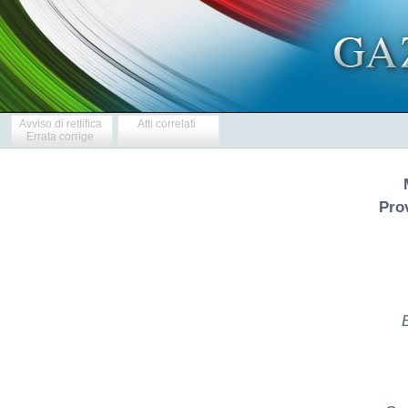
Avviso di rettifica
Atti correlati
Errata corrige
Pro
E