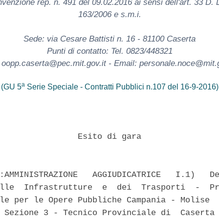
venzione rep. n. 491 del 09.02.2016 ai sensi dell'art. 33 D. 
163/2006 e s.m.i.
Sede: via Cesare Battisti n. 16 - 81100 Caserta
Punti di contatto: Tel. 0823/448321
 oopp.caserta@pec.mit.gov.it - Email: personale.noce@mit.g
a
(GU 5
Serie Speciale - Contratti Pubblici n.107 del 16-9-2016)
                Esito di gara 

:AMMINISTRAZIONE   AGGIUDICATRICE   I.1)   De
lle  Infrastrutture  e  dei  Trasporti  -  Pr
le per le Opere Pubbliche Campania - Molise  
 Sezione 3 - Tecnico Provinciale di  Caserta 