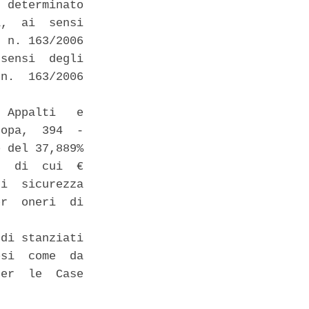
 determinato

,  ai  sensi

 n. 163/2006

sensi  degli

n.  163/2006

 Appalti   e

opa,  394  -

 del 37,889%

  di  cui  €

i  sicurezza

r  oneri  di

di stanziati

si  come  da

er  le  Case
