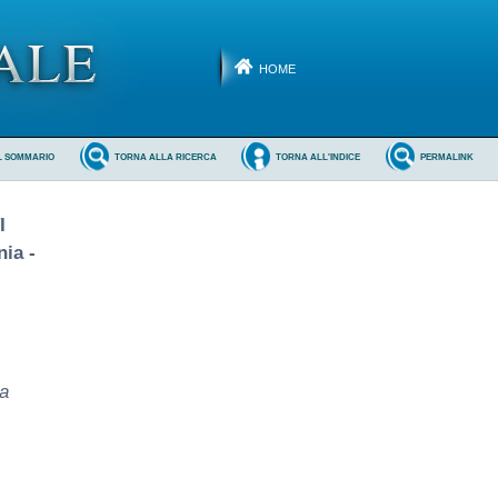
HOME
L SOMMARIO
TORNA ALLA RICERCA
TORNA ALL'INDICE
PERMALINK
I
ia -
la