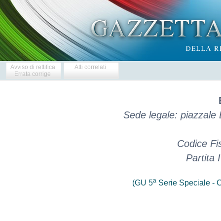
Avviso di rettifica
Atti correlati
Errata corrige
Sede legale: piazzale
Codice Fi
Partita
a
(GU 5
Serie Speciale - C