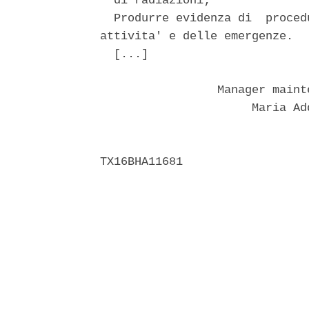
  di radiazioni; 

  Produrre evidenza di  proced
attivita' e delle emergenze. 

  [...] 

                 Manager maint
                      Maria Ad