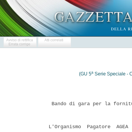
Avviso di rettifica
Atti correlati
Errata corrige
a
(GU 5
Serie Speciale - C
   Bando di gara per la fornit
  L'Organismo  Pagatore  AGEA 