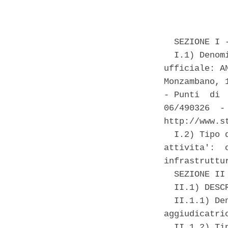
            
  SEZIONE I 
  I.1) Denom
ufficiale: A
Monzambano, 
- Punti  di 
06/490326  -
http://www.st
  I.2) Tipo 
attivita':  
infrastruttur
  SEZIONE II
  II.1) DESCR
  II.1.1) De
aggiudicatric
  II.1.2) Ti