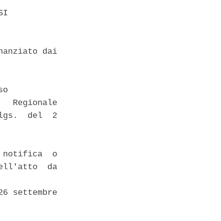
I 

anziato dai

o 

  Regionale

gs.  del  2

notifica  o

ll'atto  da

6 settembre
