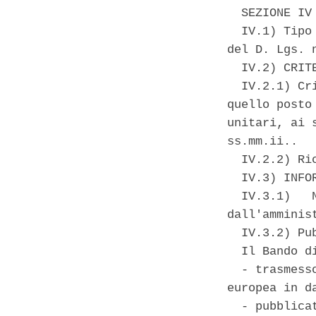
  SEZIONE IV 
  IV.1) Tipo
del D. Lgs. 
  IV.2) CRIT
  IV.2.1) Cr
quello posto
unitari, ai 
ss.mm.ii.. 

  IV.2.2) Ri
  IV.3) INFO
  IV.3.1)   
dall'amminis
  IV.3.2) Pu
  Il Bando d
  - trasmess
europea in da
  - pubblica