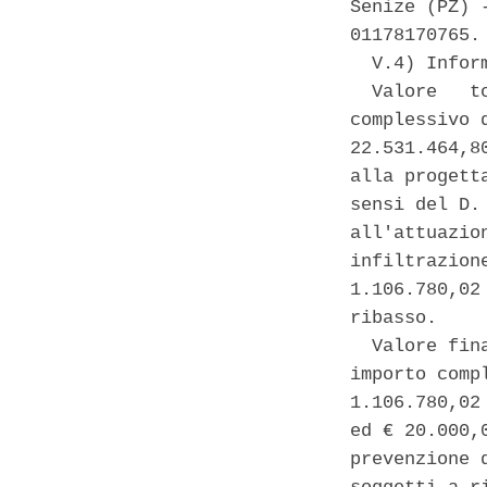
Senize (PZ) 
01178170765. 
  V.4) Infor
  Valore   t
complessivo 
22.531.464,8
alla progett
sensi del D.
all'attuazio
infiltrazion
1.106.780,02
ribasso. 

  Valore fin
importo comp
1.106.780,02
ed € 20.000,
prevenzione 