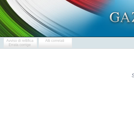
Avviso di rettifica
Atti correlati
Errata corrige
S