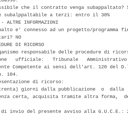
basso. 

ssibile che il contratto venga subappaltato? S
e subalppaltabile a terzi: entro il 30% 

 - ALTRE INFORMAZIONI 

palto e' connesso ad un progetto/programma fin
ari? NO 

DURE DI RICORSO 

ganismo responsabile delle procedure di ricors
one   ufficiale:   Tribunale   Amministrativo 
ente Competente ai sensi dell'art. 120 del D.l
. 104. 

esentazione di ricorso: 

trenta) giorni dalla pubblicazione  o  dalla  
enza certa, acquisita tramite altra forma,  de
 di invio del presente avviso alla G.U.C.E.: 2