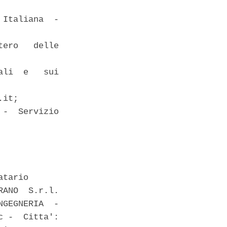
Italiana  -

ero   delle

li  e   sui

it; 

-  Servizio

tario 

ANO  S.r.l.

GEGNERIA  -

 -  Citta':
