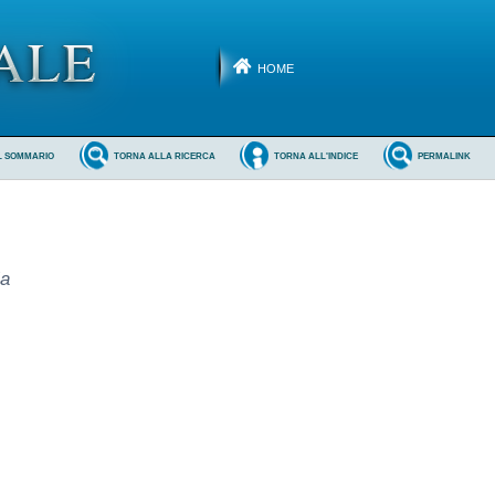
HOME
L SOMMARIO
TORNA ALLA RICERCA
TORNA ALL'INDICE
PERMALINK
ia