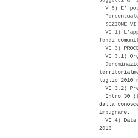
soggetti a ri
  V.5) E' po
  Percentual
  SEZIONE VI
  VI.1) L'ap
fondi comunit
  VI.3) PROCE
  VI.3.1) Or
  Denominazi
territorialm
luglio 2010 n
  VI.3.2) Pr
  Entro 30 (
dalla conosc
impugnare. 

  VI.4) Data
2016 
