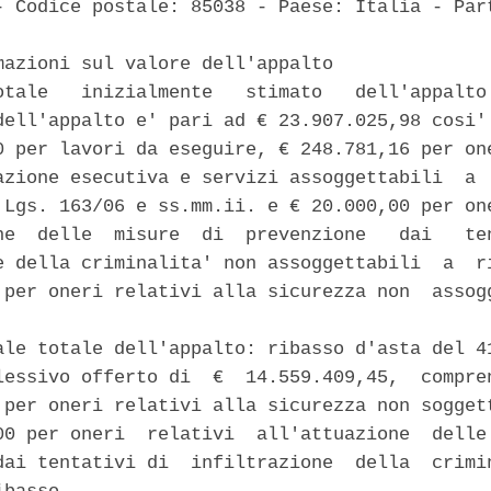
- Codice postale: 85038 - Paese: Italia - Part


mazioni sul valore dell'appalto 

otale   inizialmente   stimato   dell'appalto:
dell'appalto e' pari ad € 23.907.025,98 cosi' 
0 per lavori da eseguire, € 248.781,16 per one
azione esecutiva e servizi assoggettabili  a  
 Lgs. 163/06 e ss.mm.ii. e € 20.000,00 per one
ne  delle  misure  di  prevenzione   dai   ten
e della criminalita' non assoggettabili  a  ri
 per oneri relativi alla sicurezza non  assogg
ale totale dell'appalto: ribasso d'asta del 41
lessivo offerto di  €  14.559.409,45,  compren
 per oneri relativi alla sicurezza non soggett
00 per oneri  relativi  all'attuazione  delle 
dai tentativi di  infiltrazione  della  crimin