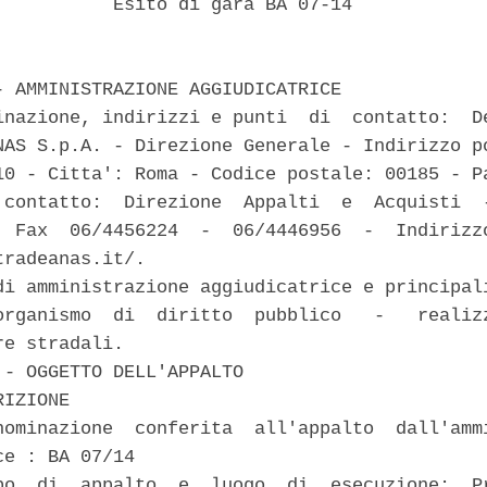
           Esito di gara BA 07-14 

- AMMINISTRAZIONE AGGIUDICATRICE 

inazione, indirizzi e punti  di  contatto:  De
NAS S.p.A. - Direzione Generale - Indirizzo po
10 - Citta': Roma - Codice postale: 00185 - Pa
 contatto:  Direzione  Appalti  e  Acquisti  -
  Fax  06/4456224  -  06/4446956  -  Indirizzo
radeanas.it/. 

di amministrazione aggiudicatrice e principali
organismo  di  diritto  pubblico   -   realizz
e stradali. 

 - OGGETTO DELL'APPALTO 

IZIONE 

nominazione  conferita  all'appalto  dall'ammi
e : BA 07/14 

po  di  appalto  e  luogo  di  esecuzione:  Pr