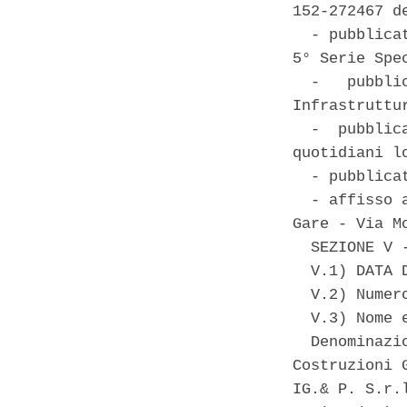
152-272467 de
  - pubblica
5° Serie Spe
  -   pubbli
Infrastruttu
  -  pubblic
quotidiani l
  - pubblica
  - affisso 
Gare - Via M
  SEZIONE V 
  V.1) DATA 
  V.2) Numer
  V.3) Nome 
  Denominazi
Costruzioni 
IG.& P. S.r.