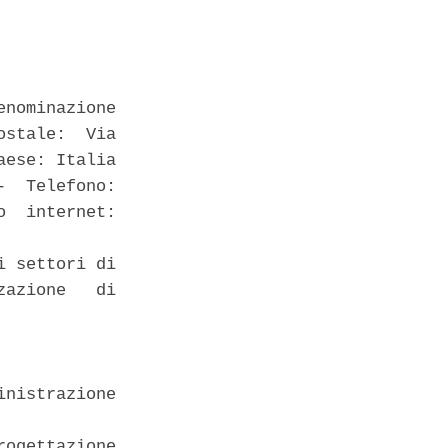
nominazione

stale:  Via

ese: Italia

  Telefono:

  internet:

 settori di

azione   di

nistrazione

ogettazione
