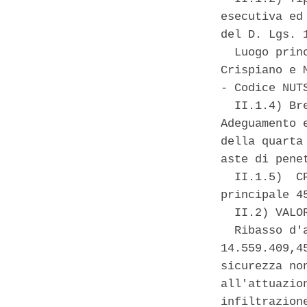
esecutiva ed
del D. Lgs. 
  Luogo prin
Crispiano e 
- Codice NUTS
  II.1.4) Br
Adeguamento 
della quarta
aste di pene
  II.1.5)  C
principale 45
  II.2) VALO
  Ribasso d'
14.559.409,4
sicurezza no
all'attuazio
infiltrazion