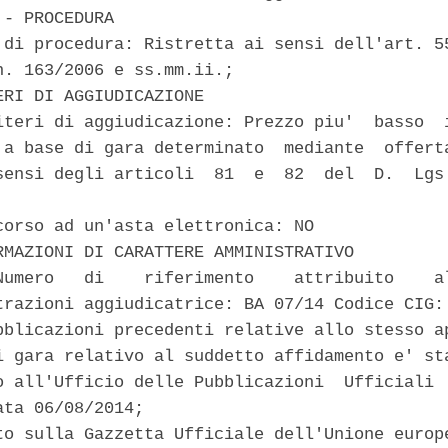
- PROCEDURA 

 di procedura: Ristretta ai sensi dell'art. 55
n. 163/2006 e ss.mm.ii.; 

ERI DI AGGIUDICAZIONE 

iteri di aggiudicazione: Prezzo piu'  basso  i
 a base di gara determinato  mediante  offerta
sensi degli articoli  81  e  82  del  D.  Lgs.
corso ad un'asta elettronica: NO 

RMAZIONI DI CARATTERE AMMINISTRATIVO 

Numero   di    riferimento    attribuito    al
trazioni aggiudicatrice: BA 07/14 Codice CIG: 
bblicazioni precedenti relative allo stesso ap
i gara relativo al suddetto affidamento e' sta
o all'Ufficio delle Pubblicazioni  Ufficiali  
ta 06/08/2014; 

to sulla Gazzetta Ufficiale dell'Unione europe