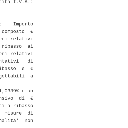
ita I.V.A.:

    Importo

composto: €

ri relativi

ribasso  ai

ri relativi

tativi   di

basso  e  €

ettabili  a

,0339% e un

sivo  di  €

i a ribasso

 misure  di

alita'  non
