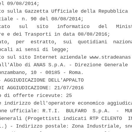
l 09/08/2014; 

to sulla Gazzetta Ufficiale della Repubblica  
ciale - n. 90 del 08/08/2014; 

cato   sul   sito   informatico   del   Minist
re e dei Trasporti in data 08/08/2016; 

ato,  per  estratto,  sui  quotidiani  naziona
ocali ai sensi di legge; 

to sul sito Internet aziendale www.stradeanas.
all'Albo di ANAS S.p.A. - Direzione Generale  
onzambano, 10 - 00185 - Roma. 

- AGGIUDICAZIONE DELL'APPALTO 

DI AGGIUDICAZIONE: 21/07/2016 

o di offerte ricevute: 25 

e indirizzo dell'operatore economico aggiudica
one ufficiale: R.T.I.  BULFARO  S.p.A.  -  MUR
Generali (Progettisti indicati RTP CILENTO  IN
l.) - Indirizzo postale: Zona Industriale, snc