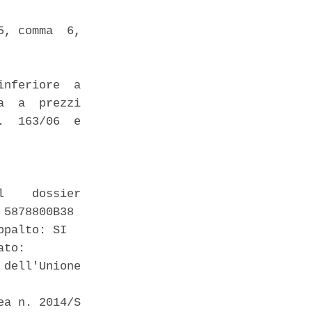
, comma  6,

nferiore  a

  a  prezzi

  163/06  e

    dossier

5878800B38 

palto: SI 

to: 

dell'Unione

a n. 2014/S
