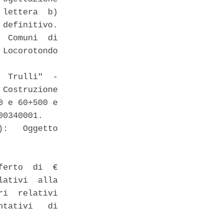
lettera  b)

definitivo. 

 Comuni  di

Locorotondo

 Trulli"  -

Costruzione

 e 60+500 e

0340001. 

:   Oggetto

erto  di  €

ativi  alla

i  relativi

tativi   di
