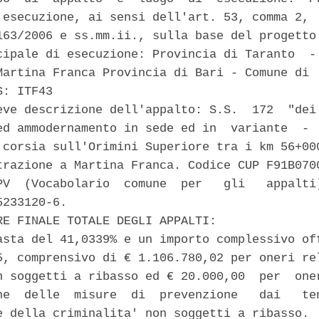
 esecuzione, ai sensi dell'art. 53, comma 2,  
163/2006 e ss.mm.ii., sulla base del progetto 
cipale di esecuzione: Provincia di Taranto  - 
Martina Franca Provincia di Bari - Comune di  
: ITF43 

eve descrizione dell'appalto: S.S.  172  "dei 
ed ammodernamento in sede ed in  variante  -  
 corsia sull'Orimini Superiore tra i km 56+000
trazione a Martina Franca. Codice CUP F91B0700
PV  (Vocabolario  comune  per   gli   appalti)
233120-6. 

RE FINALE TOTALE DEGLI APPALTI: 

asta del 41,0339% e un importo complessivo off
5, comprensivo di € 1.106.780,02 per oneri rel
n soggetti a ribasso ed € 20.000,00  per  oner
ne  delle  misure  di  prevenzione   dai   ten
e della criminalita' non soggetti a ribasso. 
