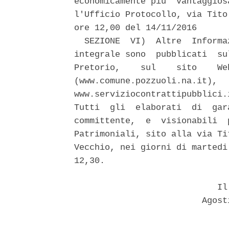
economicamente piu' vantaggios
l'Ufficio Protocollo, via Tito
ore 12,00 del 14/11/2016 

  SEZIONE  VI)  Altre  Informa
integrale sono  pubblicati  su
Pretorio,    sul    sito    We
(www.comune.pozzuoli.na.it),  
www.serviziocontrattipubblici.
Tutti  gli  elaborati  di  gar
committente,  e  visionabili  
Patrimoniali, sito alla via Ti
Vecchio, nei giorni di martedi
12,30. 

                            Il 
                         Agost