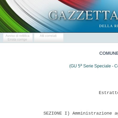
Avviso di rettifica
Atti correlati
Errata corrige
COMUNE 
a
(GU 5
Serie Speciale - Co
                       Estratt
  SEZIONE I) Amministrazione a