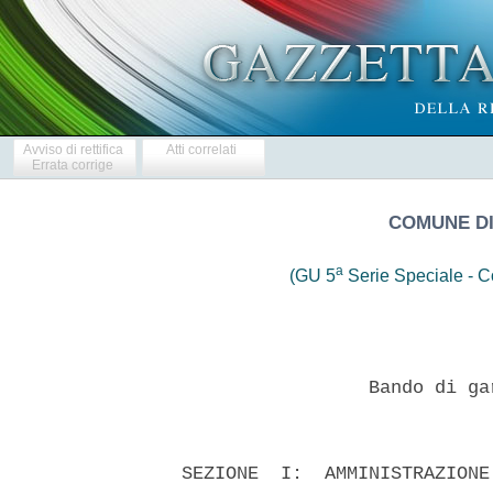
Avviso di rettifica
Atti correlati
Errata corrige
COMUNE DI
a
(GU 5
Serie Speciale - Co
                   Bando di ga
  SEZIONE  I:  AMMINISTRAZIONE