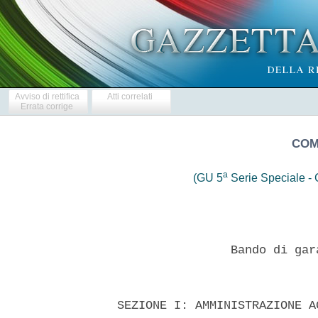
Avviso di rettifica
Atti correlati
Errata corrige
COM
a
(GU 5
Serie Speciale - C
                  Bando di gar
  SEZIONE I: AMMINISTRAZIONE A