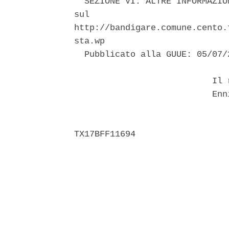
  SEZIONE VI: ALTRE INFORMAZIO
sul                           
http://bandigare.comune.cento.
sta.wp 

  Pubblicato alla GUUE: 05/07/2
                           Il r
                           Enni