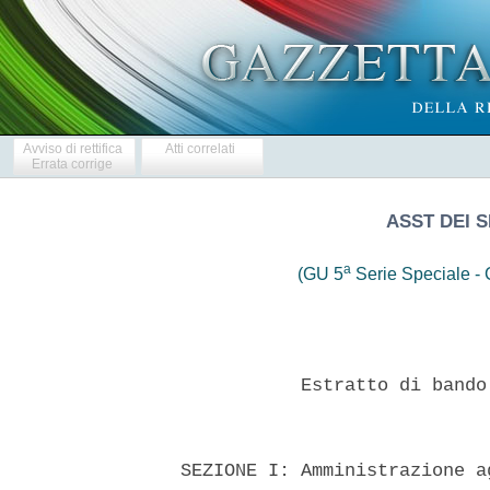
Avviso di rettifica
Atti correlati
Errata corrige
ASST DEI S
a
(GU 5
Serie Speciale - C
             Estratto di bando
  SEZIONE I: Amministrazione a