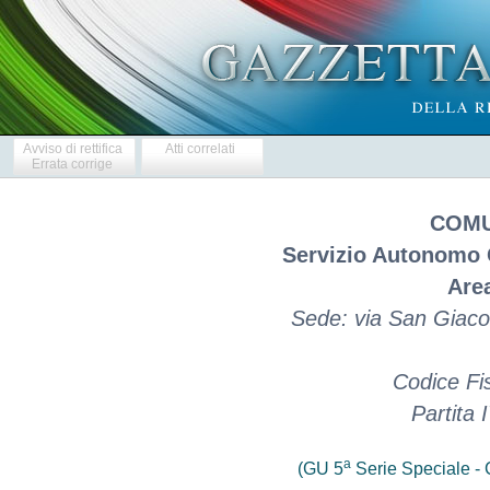
Avviso di rettifica
Atti correlati
Errata corrige
COMU
Servizio Autonomo 
Are
Sede: via San Giaco
Codice Fi
Partita
a
(GU 5
Serie Speciale - C