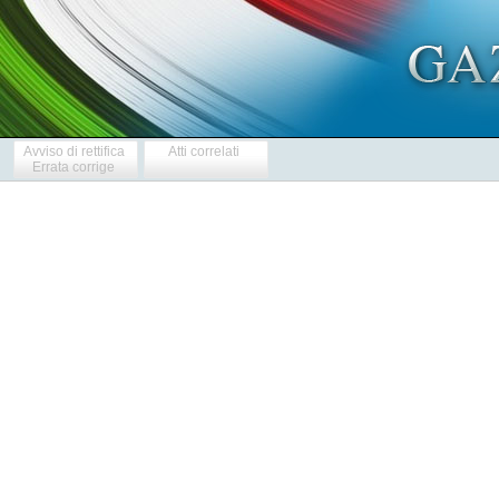
Avviso di rettifica
Atti correlati
Errata corrige
 
              Bando di gara - Fornitura di motovedetta 
 

  Sezione I: Amministrazione aggiudicatrice. 
  I.1) Denominazione, indirizzi e punti di contatto: Comando Generale
dell'Arma dei Carabinieri - Centro Unico Contrattuale, viale  Romania
n. 45 - 00197 Roma (Italia); telefono +39 06/80982269 -  2082  e  fax
+39      06/80987586,      Posta       elettronica       certificata:
crm42527@pec.carabinieri.it 
  Indirizzo internet:  www.carabinieri.it,  sezione  «amministrazione
trasparente», sotto-sezione «bandi di gara e contratti». 
  Ulteriori informazioni sono  disponibili  presso:  vedasi  allegato
A.I. 
  Il capitolato tecnico della fornitura, unitamente agli elementi  di
valutazione tecnico-economica dell'offerta, sono disponibili  presso:
vedasi allegato A.II. 
  Le domande di  partecipazione  vanno  inviate  a:  vedasi  allegato
A.III. 
  I.2) Tipo di amministrazione aggiudicatrice: Ministero o  qualsiasi
altra autorita' nazionale o federale, inclusi gli  uffici  a  livello
locale o regionale. 
  I.3) Principali settori di attivita': Difesa. 
  I.4) Concessione di un appalto  a  nome  di  altre  amministrazioni
aggiudicatrici: l'amministrazione aggiudicatrice acquista  per  conto
di altre amministrazioni aggiudicatrici: no. 
  Sezione II: Oggetto dell'appalto. 
  II.1) Descrizione. 
  II.1.1) Denominazione  conferita  all'appalto  dall'amministrazione
aggiudicatrice: fornitura di una motovedetta lagunare classe  «T120»,
per il trasporto di personale ad alta densita' per  le  esigenze  del
Nucleo Natanti di Venezia. 
  II.1.2) Tipo di appalto  e  luogo  di  consegna  o  di  esecuzione:
fornitura. 
  Luogo principale di consegna: presso il Posto Manutenzione  Natanti
del Comando Provinciale Carabinieri di Venezia. 
  II.1.3) Informazioni sugli appalti pubblici, l'accordo quadro o  il
sistema dinamico di acquisizione (SDA): l'avviso riguarda un  appalto
pubblico. 
  II.1.4) Informazioni relative all'accordo quadro (se del  caso):  /
Durata dell'accordo quadro: / Valore totale  stimato  degli  acquisti
per l'intera durata dell'accordo quadro (se del caso): /. 
  II.1.5) Breve descrizione dell'appalto o degli acquisti:  fornitura
di una motovedetta lagunare  della  classe  «T120»,  con  propulsione
diesel e la  predisposizione  per  la  propulsione  diesel-elettrica,
adibita al trasporto di n. 38 militari nella laguna veneta ed  idonea
a svolgere i compiti istituzionali del Servizio Navale dell'Arma  dei
Carabinieri. 
  II.1.6)  Vocabolario  comune  per  gli   appalti   (CPV):   Oggetto
principale: 34.52.13.00-8 - Oggetti complementari: /. 
  II.1.7) Informazioni relative all'accordo  sugli  appalti  pubblici
(AAP). 
  L'appalto  e'  disciplinato  dall'accordo  sugli  appalti  pubblici
(AAP): si'. 
  II.1.8) Lotti: questo appalto e' suddiviso in lotti: no. 
  (In caso affermativo) Le offerte vanno presentate per: /. 
  II.1.9) Informazioni sulle varianti.  Ammissibilita'  di  varianti:
no. 
  II.2) Quantitativo o entita' dell'appalto. 
  II.2.1) Quantitativo o entita' totale (compresi tutti gli eventuali
lotti, rinnovi e opzioni, se del caso): /. 
  Valore stimato, IVA esente: euro 500.000,00. 
  L'importo degli oneri della sicurezza per rischi da interferenze e'
pari, a zero. 
  II.2.2) Opzioni:  ai  sensi  dell'art.  35,  comma  4  del  decreto
legislativo n. 50/2016, il valore  massimo  dell'appalto  e'  pari  a
1.000.000,00 IVA esente,  poiche'  l'Amministrazione  si  riserva  la
facolta' di esercitare, nel triennio successivo alla stipulazione del
contratto, il diritto di  opzione  per  l'approvvigionamento  di  una
ulteriore imbarcazione della stessa tipologia, agli stessi termini  e
condizioni spuntati in sede di aggiudicazione, mediante  la  stipula,
con  l'operatore   economico   aggiudicatario,   di   apposito   atto
aggiuntivo. 
  II.2.3) Informazioni sui rinnovi (se del caso): /. 
  II.3)  Durata  dell'appalto   o   termine   di   esecuzione:   sono
dettagliatamente indicati nel capitolato tecnico. 
  Sezione  III:  Informazioni  di  carattere  giuridico,   economico,
finanziario e tecnico. 
  III.1) Condizioni relative all'appalto. 
  III.1.1) Cauzioni e garanzie richieste (se del caso): /. 
  III.1.2) Principali modalita' di finanziamento e di  pagamento  e/o
riferimenti alle disposizioni applicabili in materia: /. 
  III.1.3) Forma giuridica che dovra' assumere il  raggruppamento  di
operatori economici aggiudicatario dell'appalto: vedasi il  bando  di
gara integrale pubblicato sul sito C, nella sezione  «amministrazione
trasparente» sotto-sezione «bandi  di  gara  e  contratti»,  all'URL:
http://www.carabinieri.it/cittadino/informazioni/gare-appalto/gare-ap
palto/fornitura-di-1-motovedetta-lagunare-classe-t120-nucleo-natanti-
venezia 
  III.2) Condizioni di partecipazione. 
  III.2.1) Situazione personale degli operatori, inclusi i  requisiti
relativi  all'iscrizione  nell'albo  professionale  o  nel   registro
commerciale. 
  Informazioni e formalita' necessarie per valutare la conformita' ai
requisiti: e' ammessa la partecipazione alla  gara  dei  concorrenti:
vedasi   il   bando   di   gara   integrale   pubblicato   sul   sito
www.carabinieri.it,  nella  sezione   «amministrazione   trasparente»
sotto-sezione    «bandi    di    gara    e    contratti»,    all'URL:
http://www.carabinieri.it/cittadino/informazioni/gare-appalto/gare-ap
palto/fornitura-di-1-motovedetta-lagunare-classe-t120-nucleo-natanti-
venezia 
  III.2.2) Capacita' economica e finanziaria. 
  Informazioni e formalita' necessarie per valutare la conformita' ai
requisiti: /. 
  Livelli minimi di capacita' eventualmente richiesti (se del  caso):
/. 
  III.2.3) Capacita' tecnica. 
  Informazioni e formalita' necessarie per valutare la conformita' ai
requisiti: alla  presente  procedura  possono  partecipare  solamente
cantieri costruttori. Ciascun concorrente dovra' produrre, unitamente
alla  domanda  di  partecipazione  ed  alla  restante  documentazione
prevista nel bando di gara, pena l'esclusione dalla gara, la seguente
documentazione: 
    autocertificazione del legale rappresentante, redatta ai sensi  e
per gli effetti  del  decreto  del  Presidente  della  Repubblica  n.
445/2000, con le modalita' di cui all'art. 38, comma 3, attestante di
aver  gia'  costruito,  negli  ultimi  dieci  anni,  imbarcazioni  di
dimensioni simili ed  adatte  al  trasporto  del  personale  ad  alta
densita' (almeno trenta persone) appositamente studiate per  navigare
in acque ristrette e/o nella laguna veneta e che li' abbiano  operato
(corredata dei dati delle motovedette e degli acquirenti); 
    certificazione    di    qualita'    ISO     9001:2015,     ovvero
autocertificazione del legale rappresentante, redatta ai sensi e  per
gli effetti del decreto del Presidente della Repubblica n.  445/2000,
con le modalita' di cui all'art. 38,  comma  3,  che  ne  attesti  il
possesso. In caso di certificazione ISO 9001:2015 scaduta, la  stessa
dovra' essere presentata, unitamente alla domanda di  rinnovo  avente
data antecedente alla scadenza del presente  bando:  l'ammissione  e'
con  riserva  di  presentazione,  entro  il   termine   di   scadenza
dell'offerta, di certificazione ISO 9001:2015 in corso di validita' o
comprovazione dell'esito positivo dell'Audit. 
  Livelli minimi di capacita' eventualmente richiesti (se del  caso):
/. 
  III.2.4) Informazioni concernenti appalti riservati (se del  caso):
no. 
  III.3) Condizioni relative agli appalti di servizi. 
  III.3.1) Informazioni relative ad una particolare professione. 
  La  prestazione  del  servizio  e'  riservata  ad  una  particolare
professione: /. 
  (In  caso  affermativo)  Citare  la   corrispondente   disposizione
legislativa, regolamentare o amministrativa applicabile: /. 
  III.3.2) Personale responsabile dell'esecuzione del servizio. 
  Le persone giuridiche devono  indicare  il  nome  e  le  qualifiche
professionali del personale incaricato del servizio: /. 
  Sezione IV: Procedura. 
  IV.1.1) Tipo di procedura:  ristretta  accelerata  (giustificazione
della scelta della procedura accelerata): necessita'  di  dotare  nel
minor tempo possibile il Nucleo Natanti di Venezia di un mezzo idoneo
per trasportare un elevato  numero  di  personale  nell'ambito  della
laguna Veneta. 
  IV.1.2) Limiti al  numero  di  operatori  che  saranno  invitati  a
presentare  un'offerta  (procedure  ristrette  e  negoziate,  dialogo
competitivo): /. 
  IV.1.3) Riduzione del numero di operatori durante il negoziato o il
dialogo (procedura negoziata, dialogo competitivo). 
  Ricorso  ad  una  procedura  in  piu'  fasi  al  fine  di   ridurre
progressivamente il numero di soluzioni da discutere o di offerte  da
negoziare: /. 
  IV.2) Criteri di aggiudicazione. 
  IV.2.1) Criteri  di  aggiudicazione:  offerta  economicamente  piu'
vantaggiosa, in base ai criteri e con le  modalita'  di  assegnazione
dei punteggi  dettagliatamente  descritti  nei  documenti  denominati
«Elementi  di  valutazione  tecnico-economica»  e   nel   «capitolato
tecnico»  disponibili  sul  sito  www.carabinieri.it,  nella  sezione
«amministrazione  trasparente»,  sotto-sezione  «bandi  di   gara   e
contratti»,              al               seguente               URL:
http://www.carabinieri.it/cittadino/informazioni/gare-appalto/gare-ap
palto/fornitura-di-1-motovedetta-lagunare-classe-t120-nucleo-natanti-
venezia (qualita': 85 punti e prezzo: 15 punti). 
  IV.2.2) Informazioni  sull'asta  elettronica.  Ricorso  ad  un'asta
elettronica: no. 
  IV.3) Informazioni di carattere amministrativo. 
  IV.3.1)   Numero   di    riferimento    attribuito    al    dossier
dall'amministrazione aggiudicatrice: codice gara 1501/1/6-2019. 
  IV.3.2) Pubblicazioni precedenti relative allo stesso appalto: no. 
  IV.3.3) Condizioni per ottenere il capitolato d'oneri  e  documenti
complementari  o  il  documento  descrittivo  (nel  caso  di  dialogo
competitivo): /. 
  IV.3.4) Termine per il ricevimento delle domande di partecipazione:
data