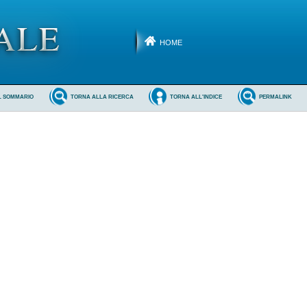
HOME
L SOMMARIO
TORNA ALLA RICERCA
TORNA ALL'INDICE
PERMALINK