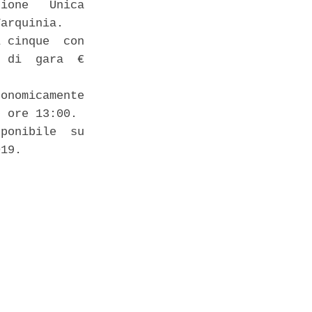
ione   Unica

arquinia. 

 cinque  con

 di  gara  €

onomicamente

 ore 13:00. 

ponibile  su

19. 
