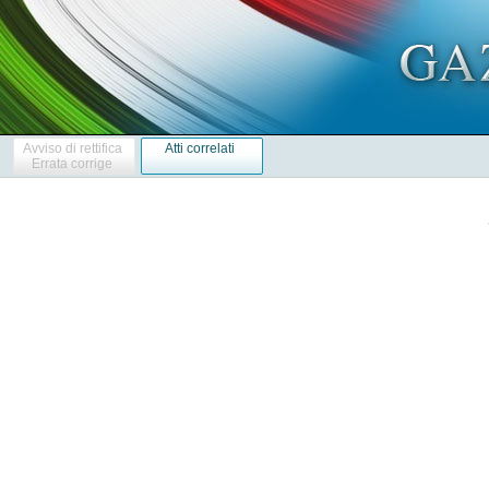
Avviso di rettifica
Atti correlati
Errata corrige
            