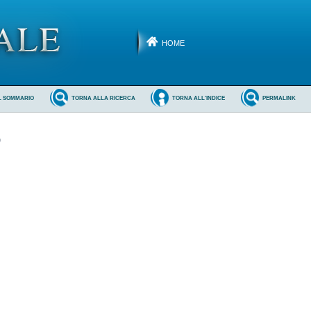
HOME
L SOMMARIO
TORNA ALLA RICERCA
TORNA ALL'INDICE
PERMALINK
O