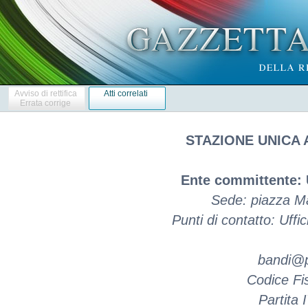
Avviso di rettifica
Atti correlati
Errata corrige
STAZIONE UNICA 
Ente committente:
Sede: piazza Ma
Punti di contatto: Uffi
bandi@p
Codice Fi
Partita