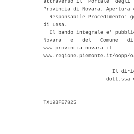
attraverso il  Portale  degli 
Provincia di Novara. Apertura 
  Responsabile Procedimento: g
di Lesa. 

  Il bando integrale e' pubbli
Novara   e   del   Comune   di
www.provincia.novara.it       
www.regione.piemonte.it/oopp/os
                       Il diri
                     dott.ssa 