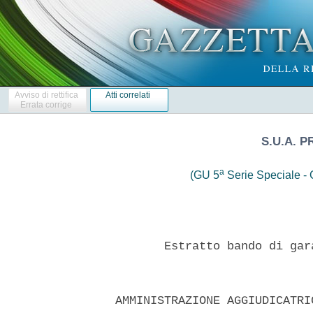
Avviso di rettifica
Atti correlati
Errata corrige
S.U.A. 
a
(GU 5
Serie Speciale - C
         Estratto bando di gar
  AMMINISTRAZIONE AGGIUDICATRI