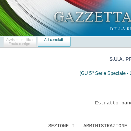
Avviso di rettifica
Atti correlati
Errata corrige
S.U.A. 
a
(GU 5
Serie Speciale - C
                  Estratto ban
  SEZIONE I:  AMMINISTRAZIONE 