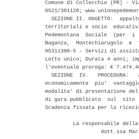
Comune di Collecchio (PR) - Vi
0521/301120; www.unionepedemont
  SEZIONE II. OGGETTO:  appalt
territoriali e socio  educativ
Pedemontana  Sociale  (per  i 
Baganza,  Montechiarugolo  e  
85311300-5 - Servizi di assist
Lotto unico; Durata 4 anni; im
l'eventuale proroga: € 7.474.4
  SEZIONE  IV.   PROCEDURA:   
economicamente  piu'  vantaggi
modalita' di presentazione del
di gara pubblicato  sul  sito 
Scadenza fissata per la ricezi
         La responsabile della
                  dott.ssa Mar