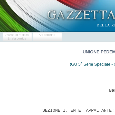
Avviso di rettifica
Atti correlati
Errata corrige
UNIONE PEDEM
a
(GU 5
Serie Speciale - C
                            Ban
  SEZIONE I. ENTE  APPALTANTE: