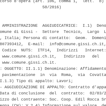
corso d'opera (art. 106, comma 1,  lett.  b) 
                  50/2016) 

 AMMINISTRAZIONE  AGGIUDICATRICE:  I.1)  Deno
omune di Gissi -  Settore  Tecnico,  Largo  L
, Italia; Persona di contatto:  Geom.  Domeni
087393412,  E-mail:  info@comune.gissi.ch.it,
 Codice  NUTS:  ITF14,  Indirizzi   Internet:
 www.comune.gissi.ch.it,   Indirizzo   del   
 www.comune.gissi.ch.it. 

: OGGETTO: II.1.1) Denominazione: Affidamento
 pavimentazione  in  via  Roma,  via  Covatta
I.1.3) Tipo di appalto: Lavori; 

- AGGIUDICAZIONE DI APPALTO: Contratto d'appa
Data di conclusione  del  contratto:  02/03/2
izzo del contraente: Soc. Coop. Edil Rocca Sr
egna (CH); V.2.4) Informazione sul valore  de