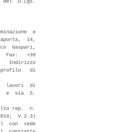
 del  D.Lgs.

minazione  e

aporta,  14,

co  Gaspari,

  Fax:   +39

   Indirizzo

profilo   di

  lavori  di

  e  via  S.

lto rep.  n.

018;  V.2.3)

l  con  sede

l  contratto
