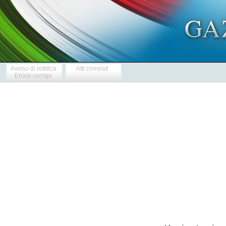
Avviso di rettifica
Atti correlati
Errata corrige