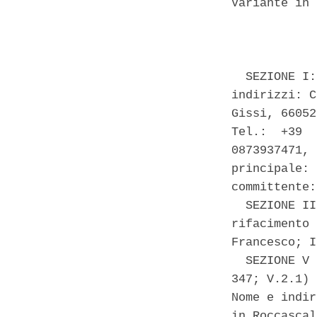
Variante in 
            
  SEZIONE I:
indirizzi: C
Gissi, 66052
Tel.:  +39  
0873937471, 
principale: 
committente:
  SEZIONE II
rifacimento 
Francesco; I
  SEZIONE V 
347; V.2.1) 
Nome e indir
in Roccascal