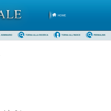
HOME
L SOMMARIO
TORNA ALLA RICERCA
TORNA ALL'INDICE
PERMALINK
x