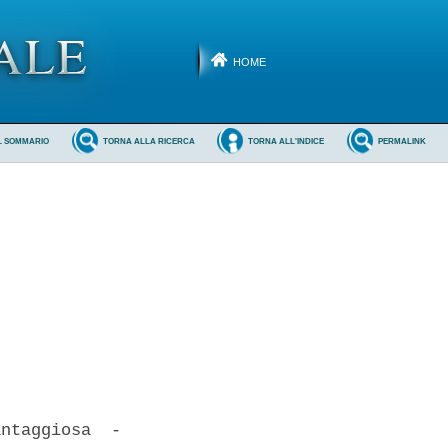
HOME
L SOMMARIO
TORNA ALLA RICERCA
TORNA ALL'INDICE
PERMALINK
ntaggiosa  -
