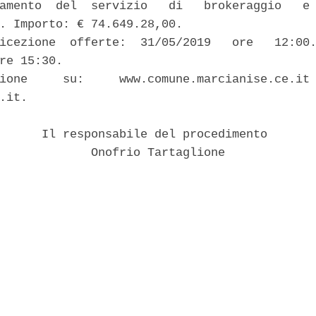
amento  del  servizio   di   brokeraggio   e 
. Importo: € 74.649.28,00. 

icezione  offerte:  31/05/2019   ore   12:00.
re 15:30. 

ione     su:     www.comune.marcianise.ce.it 
.it. 

      Il responsabile del procedimento 

             Onofrio Tartaglione 
