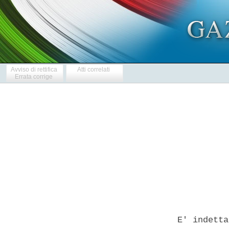
Avviso di rettifica
Atti correlati
Errata corrige
            
  E' indetta