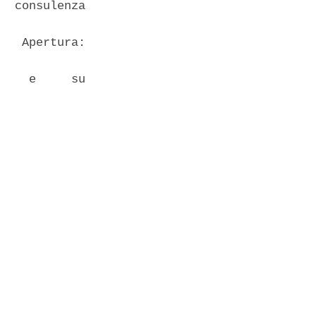
  consulenza

   Apertura:

    e     su
