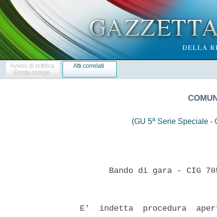
Avviso di rettifica
Atti correlati
Errata corrige
COMUNE
a
(GU 5
Serie Speciale - C
        Bando di gara - CIG 78
  E'  indetta  procedura  aper