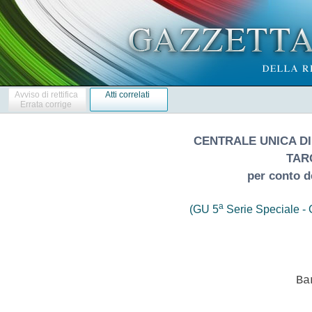
Avviso di rettifica
Atti correlati
Errata corrige
CENTRALE UNICA DI
TAR
per conto d
a
(GU 5
Serie Speciale - C
                            Ban