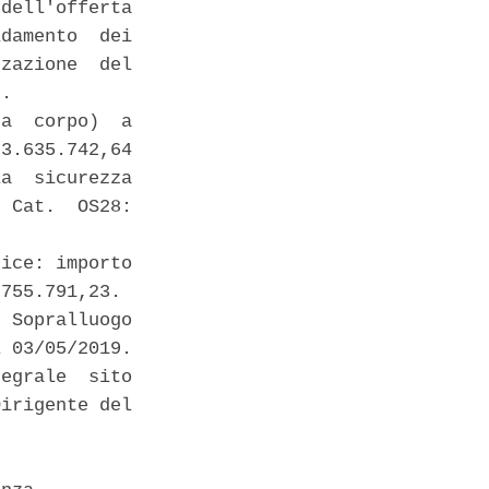
dell'offerta

damento  dei

zazione  del

. 

a  corpo)  a

3.635.742,64

a  sicurezza

 Cat.  OS28:

ice: importo

755.791,23. 

 Sopralluogo

 03/05/2019.

egrale  sito

irigente del
