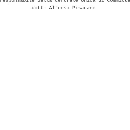
responsabile della Centrale Unica di Committe
           dott. Alfonso Pisacane 
