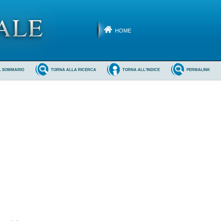
HOME
L SOMMARIO
TORNA ALLA RICERCA
TORNA ALL'INDICE
PERMALINK