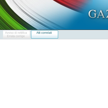
Avviso di rettifica
Atti correlati
Errata corrige
            