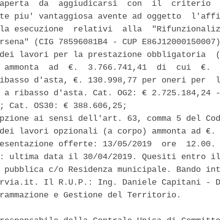
aperta  da  aggiudicarsi  con  il  criterio  
te piu' vantaggiosa avente ad oggetto  l'affi
la esecuzione  relativi  alla  "Rifunzionaliz
rsena" (CIG 78596081B4 - CUP E86J12000150007)
dei lavori per la prestazione obbligatoria  (
 ammonta  ad  €.  3.766.741,41  di  cui  €.  
ibasso d'asta, €. 130.998,77 per oneri per  l
 a ribasso d'asta. Cat. OG2: € 2.725.184,24 -
; Cat. OS30: € 388.606,25; 

pzione ai sensi dell'art. 63, comma 5 del Cod
dei lavori opzionali (a corpo) ammonta ad €. 
esentazione offerte: 13/05/2019  ore  12.00. 
: ultima data il 30/04/2019. Quesiti entro il
 pubblica c/o Residenza municipale. Bando int
rvia.it. Il R.U.P.: Ing. Daniele Capitani - D
rammazione e Gestione del Territorio. 
